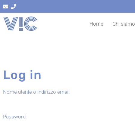
Vai
al
contenuto
Home
Chi siam
Log in
Nome utente o indirizzo email
Password