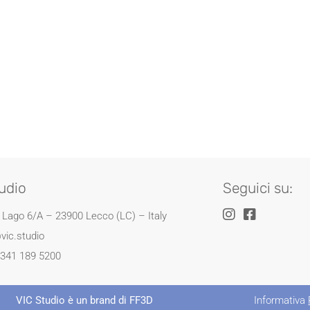
udio
Seguici su:
l Lago 6/A – 23900 Lecco (LC) – Italy
vic.studio
0341 189 5200
SI!
Scopri ora!
sul piano annuale.
VIC Studio è un brand di FF3D
Informativa