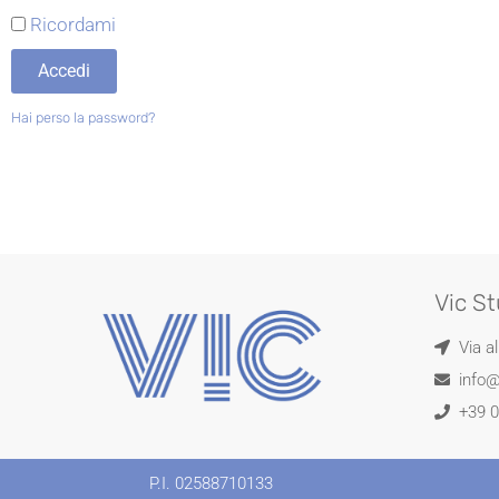
Ricordami
Accedi
Hai perso la password?
Vic St
Via a
info@
+39 
PROVA VIC GRATIS PER 3 ME
Approfitta della promo lancio: 50% di sconto 
P.I. 02588710133