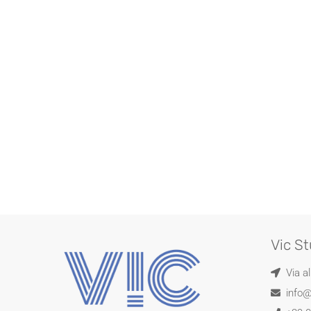
Vic St
Via a
info@