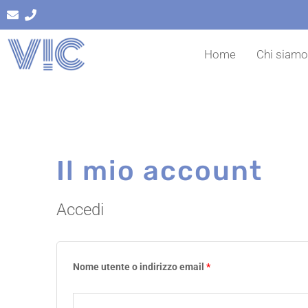
Vai
al
contenuto
Home
Chi siam
Il mio account
Accedi
Nome utente o indirizzo email
*